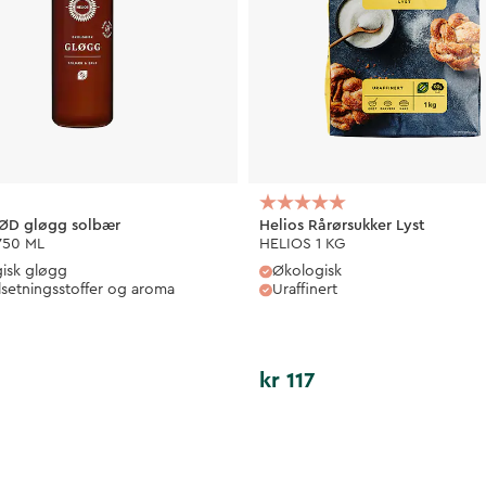
RØD gløgg solbær
Helios Rårørsukker Lyst
750 ML
HELIOS 1 KG
isk gløgg
Økologisk
ilsetningsstoffer og aroma
Uraffinert
kr 117