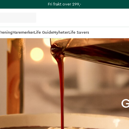
Fri frakt over 299,-
Trening
Varemerker
Life Guide
Nyheter
Life Savers
G