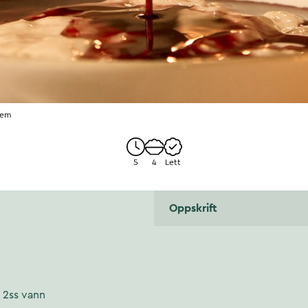
rem
5
4
Lett
Oppskrift
i 2ss vann