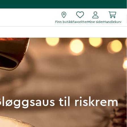
Finn butikk
Favoritter
Mine sider
Handlekurv
løggsaus til riskrem