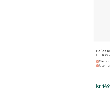
Helios 
HELIOS 
Økolog
Uten t
kr 149