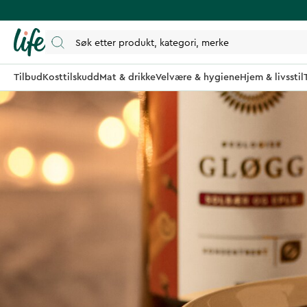
Tilbud
Kosttilskudd
Mat & drikke
Velvære & hygiene
Hjem & livsstil