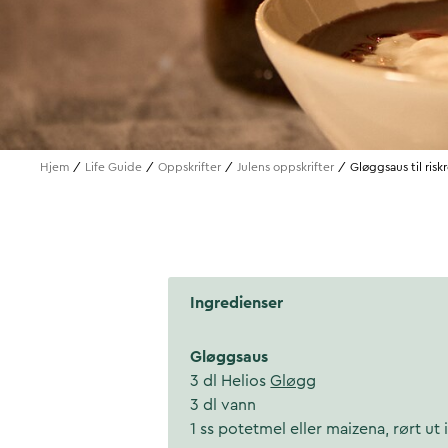
Hjem
Life Guide
Oppskrifter
Julens oppskrifter
Gløggsaus til risk
Ingredienser
Gløggsaus
3 dl Helios
Gløgg
3 dl vann
1 ss potetmel eller maizena, rørt ut 