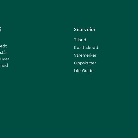
i
Snarveier
Tilbud
redt
Kosttilskudd
står
Varemerker
 Hver
Oppskrifter
 med
Life Guide