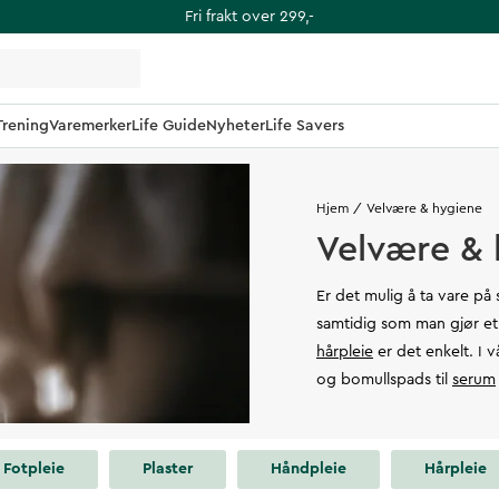
Fri frakt over 299,-
Trening
Varemerker
Life Guide
Nyheter
Life Savers
Hjem
Velvære & hygiene
Velvære & 
Er det mulig å ta vare på
samtidig som man gjør et 
hårpleie
er det enkelt. I 
og bomullspads til
serum
Fotpleie
Plaster
Håndpleie
Hårpleie