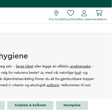
Finn butikk
Favoritter
Mine sider
Handlekurv
hygiene
 seg selv -
farge håret
eller legge en effektiv
ansiktsmaske
-
valg for naturens beste? Ja, med vår naturlige
hud
- og
vår skjønnhetsavdeling finner du alt fra gjenbrukbare topper
med C-vitamin og økologisk
solkrem
. Velkommen til oss!
Solpleie & Solkrem
Munnpleie