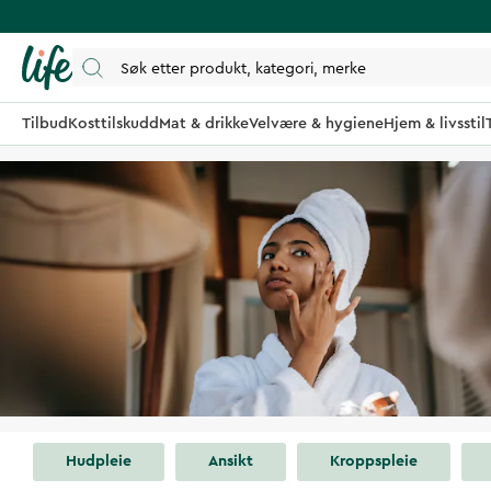
Tilbud
Kosttilskudd
Mat & drikke
Velvære & hygiene
Hjem & livsstil
Hudpleie
Ansikt
Kroppspleie