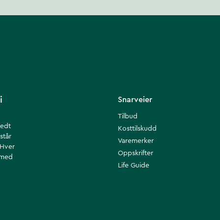
i
Snarveier
Tilbud
redt
Kosttilskudd
står
Varemerker
 Hver
Oppskrifter
 med
Life Guide