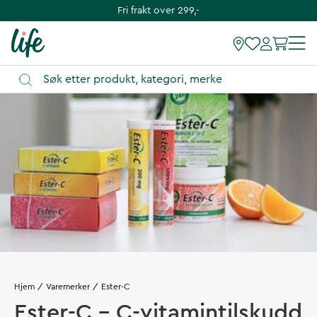
Fri frakt over 299,-
Hjem
Varemerker
Ester-C
Ester-C - C-vitamintilskudd