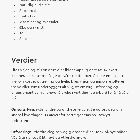
Naturlig hudpleie
Supermat
Lavkarbo
Vitaminer og mineraler
Økologisk mat
Te
Snacks
Verdier
Lifes visjon og misjon er at vi er lidenskapelig opptatt av hvert
menneskes helse ved å hjelpe våre kunder med å finne en balanse
mellom kosthold, trening og hvile. Lifes visjon og misjon resulterer i
tre verdier som underbygger alt vi gjør: omsorg, utfordring og
engasjement som vi prøver å bruke i vårt daglige arbeid for å nå våre
mål.
Omsorg:
Respekter andre og ulikhetene våre. Se og bry deg om
andre i hverdagen. Ta ansvar for neste generasjon. Beskytt
forbrukeren.
Utfordring:
Utfordre deg selv og grensene dine. Tenk på nye måter.
Våg å ta sjanser. Sikt høyt og utfordre andre.