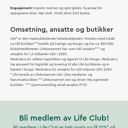
Engasjement:
Inspirer, motiver og spre glede. Ta ansvar for
oppgavene dine. Vær stolt. Streb etter å bli bedre.
Omsetning, ansatte og butikker
Life* er den markedsledende helsekostkjeden i Norden med totalt
ca 130 butikker** fordelt på Sverige og Norge, og har ca. 850 000
klubbmedlemmer. Lifekonsernet har- over 487 ansatte*** og
omsatte for 1,2 milliarder SEK i 2020.
Medivatus AS utfører logistikken og lageret til Life Norge. Medivatus
har ansvaret for logistikk og levering til alle Life butikkene og e-
handel i Norge. Medivatus AS omsatte for 420 miljoner SEK 2020.
* Life består av Lifekonsernet inkl. Lifes medlems- og
franchisebutikker ** Lifekonsernet eier og driver 184 egeneide
butikker *** Gjennomsnittlig antall ansatte (FTE)
Bli medlem av Life Club!
Bli medlem i Life Club er helt gratis og få 10%* på