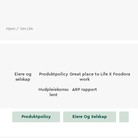
Hjem
Om Life
Eiere og
Produktpolicy
Great place to
Life X Foodora
selskap
work
Hudpleiekonsu
ARP rapport
lent
Produktpolicy
Eiere Og Selskap
Hudp