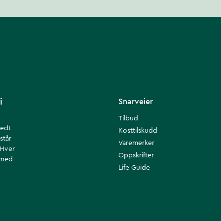
i
Snarveier
Tilbud
redt
Kosttilskudd
står
Varemerker
 Hver
Oppskrifter
 med
Life Guide