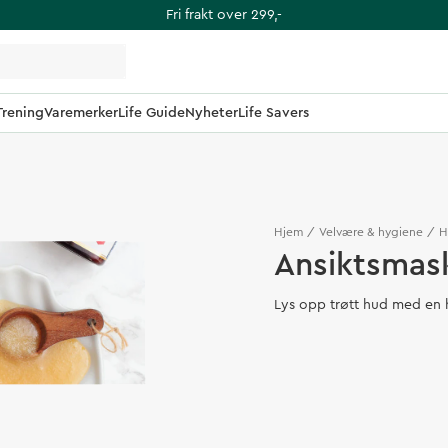
Fri frakt over 299,-
Trening
Varemerker
Life Guide
Nyheter
Life Savers
Hjem
Velvære & hygiene
H
Ansiktsmas
Lys opp trøtt hud med en 