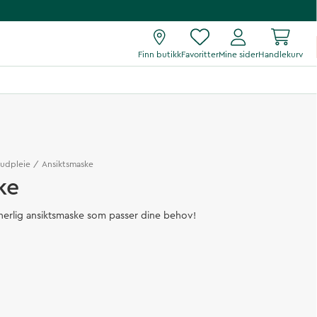
Finn butikk
Favoritter
Mine sider
Handlekurv
udpleie
Ansiktsmaske
ke
herlig ansiktsmaske som passer dine behov!