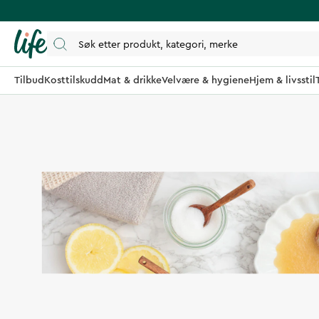
Tilbud
Kosttilskudd
Mat & drikke
Velvære & hygiene
Hjem & livsstil