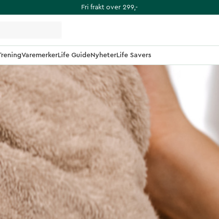
Fri frakt over 299,-
Trening
Varemerker
Life Guide
Nyheter
Life Savers