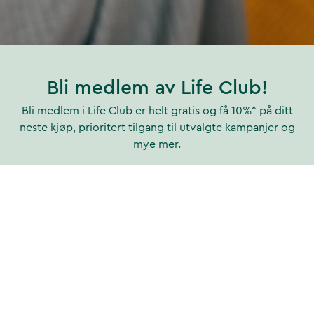
Bli medlem av Life Club!
Bli medlem i Life Club er helt gratis og få 10%* på ditt
neste kjøp, prioritert tilgang til utvalgte kampanjer og
mye mer.
Bli medlem
*Gjelder ikke gavekort, naturlegemidler og sauna. Kan
ikke kombineres med andre tilbud.