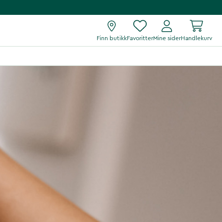
Finn butikk
Favoritter
Mine sider
Handlekurv