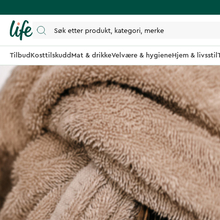
Tilbud
Kosttilskudd
Mat & drikke
Velvære & hygiene
Hjem & livsstil