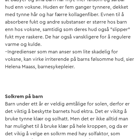
hud enn voksne. Huden er fem ganger tynnere, dekket
med tynne hår og har færre kollagenfiber. Evnen til å
absorbere fukt og andre substanser er større hos barn
enn hos voksne, samtidig som deres hud også ”slipper”
fukt mye raskere. De har også vanskligere for å regulere
varme og kulde.
–Ingredienser som man anser som lite skadelig for
voksne, kan virke irriterende på barns følsomme hud, sier
Helena Maass, barnesykepleier.
Solkrem på barn
Barn under ett år er veldig ømtålige for solen, derfor er
det viktig å beskytte barnets hud ektra. Det er vikitg å
bruke tynne klær og solhatt. Men det er ikke alltid man
har mulighet til å bruke klær på hele kroppen, og da er
det vikig å velge en solkrm med høy solfaktor, som