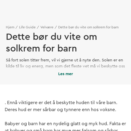
Hjem
Life Guide
Velvære
Dette bør du vite om solkrem for barn
Dette bør du vite om
solkrem for barn
Så fort solen titter frem, vil vi gjerne ut å nyte den. Solen er en
kilde til liv og energ, men som det fleste vet må vi beskytte oss
mot solens stråler
Les mer
. Ennå viktigere er det å beskytte huden til våre barn.
Deres hud er mer sårbar og tynnere enn hos voksne.
Babyer og barn har en nydelig glatt og myk hud. Fakta er
at babyer og små barn har mye mer følsom og sårbar