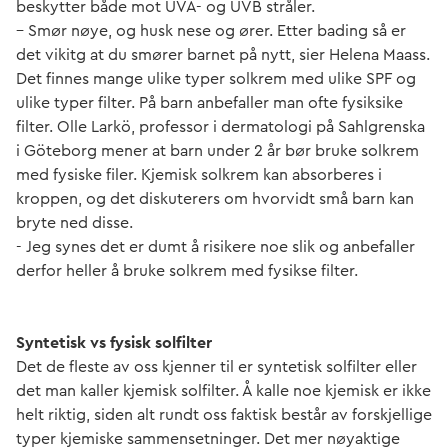
beskytter både mot UVA- og UVB stråler.
– Smør nøye, og husk nese og ører. Etter bading så er
det vikitg at du smører barnet på nytt, sier Helena Maass.
Det finnes mange ulike typer solkrem med ulike SPF og
ulike typer filter. På barn anbefaller man ofte fysiksike
filter. Olle Larkö, professor i dermatologi på Sahlgrenska
i Göteborg mener at barn under 2 år bør bruke solkrem
med fysiske filer. Kjemisk solkrem kan absorberes i
kroppen, og det diskuterers om hvorvidt små barn kan
bryte ned disse.
- Jeg synes det er dumt å risikere noe slik og anbefaller
derfor heller å bruke solkrem med fysikse filter.
Syntetisk vs fysisk solfilter
Det de fleste av oss kjenner til er syntetisk solfilter eller
det man kaller kjemisk solfilter. Å kalle noe kjemisk er ikke
helt riktig, siden alt rundt oss faktisk består av forskjellige
typer kjemiske sammensetninger. Det mer nøyaktige