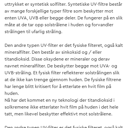
uttrykket er syntetisk solfilter. Syntetiske UV-filtre består
av mange forskjellige typer filtre som beskytter mot
enten UVA, UVB eller begge deler. De fungerer på en slik
måte at de tar opp solstrålene i huden og forvandler
strålingen til ufarlig stråling.
Den andre typen UV-filter er det fysiske filteret, også kalt
mineralfilter. Den består av sinkoksid og / eller
titandioksid. Disse oksydene er mineraler og derav
navnet mineralfilter. De beskytter begge mot UVA- og
UVB-stråling. Et fysisk filter reflekterer solstrålingen slik
at de ikke kan trenge gjennom huden. De fysiske filtrene
har lenge blitt kritisert for å etterlate en hvit film på
huden.
Nå har det kommet en ny teknologi der titandioksid i
solkremene ikke etterlater hvit film på huden i det hele
tatt, men likevel beskytter effektivt mot solstrålene.
Den andre typen UV-filter er det fysiske filteret, også kalt