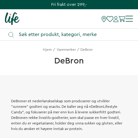
Fri frakt over 299,-
Hjem
Varemerker
DeBron
DeBron
DeBroner et nederlanskselskap som produserer og utvikler
"sunnere" godteri og snacks. De kaller seg nå «DeBronLifestyle
Candy", og fokuserer på mer enn kun å levere sukkerfritt godteri.
DeBronen rekke livsstils-godterier, som skal passe en hver livsstil,
enten du er vegetarianer, holder deg unna sukker og gluten, eller
hvis du ønsker et høyere inntak av protein.