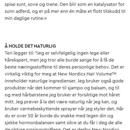
spise sunt, sove og trene. Den blir som en katalysator for
sunn adferd, og er på mer enn én måte et flott tilskudd til
min daglige rutine.»
Å HOLDE DET NATURLIG
Teri legger til: “Jeg er selvfølgelig ingen lege eller
hårekspert, men jeg tror alle burde sørge for å få de
beste næringsstoffene til deres personlige behov. Det er
virkelig viktig for meg at New Nordics Hair Volume™
inneholder naturlige ingredienser. Jeg bruker også gode
produkter når det kommer til sjampo og balsam, og til
og med hårbørstene jeg bruker er forsiktige mot håret
mitt. Jeg prøver å la det være naturlig når jeg kan, og
bruker varmebeskyttende sprayer når jeg styler det. Når
du er over 50 år burde du snakke med legen din og
sjekke hormonbalansen samt sikre at du får i deg de alle
de riktige næringsstoffene. Det er derfor New Nordics