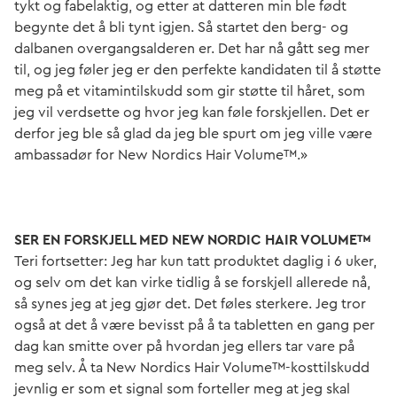
tykt og fabelaktig, og etter at datteren min ble født
begynte det å bli tynt igjen. Så startet den berg- og
dalbanen overgangsalderen er. Det har nå gått seg mer
til, og jeg føler jeg er den perfekte kandidaten til å støtte
meg på et vitamintilskudd som gir støtte til håret, som
jeg vil verdsette og hvor jeg kan føle forskjellen. Det er
derfor jeg ble så glad da jeg ble spurt om jeg ville være
ambassadør for New Nordics Hair Volume™.»
SER EN FORSKJELL MED NEW NORDIC HAIR VOLUME™
Teri fortsetter: Jeg har kun tatt produktet daglig i 6 uker,
og selv om det kan virke tidlig å se forskjell allerede nå,
så synes jeg at jeg gjør det. Det føles sterkere. Jeg tror
også at det å være bevisst på å ta tabletten en gang per
dag kan smitte over på hvordan jeg ellers tar vare på
meg selv. Å ta New Nordics Hair Volume™-kosttilskudd
jevnlig er som et signal som forteller meg at jeg skal