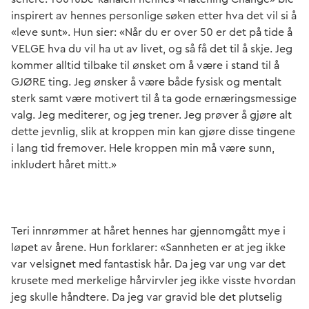
inspirert av hennes personlige søken etter hva det vil si å
«leve sunt». Hun sier: «Når du er over 50 er det på tide å
VELGE hva du vil ha ut av livet, og så få det til å skje. Jeg
kommer alltid tilbake til ønsket om å være i stand til å
GJØRE ting. Jeg ønsker å være både fysisk og mentalt
sterk samt være motivert til å ta gode ernæringsmessige
valg. Jeg mediterer, og jeg trener. Jeg prøver å gjøre alt
dette jevnlig, slik at kroppen min kan gjøre disse tingene
i lang tid fremover. Hele kroppen min må være sunn,
inkludert håret mitt.»
Teri innrømmer at håret hennes har gjennomgått mye i
løpet av årene. Hun forklarer: «Sannheten er at jeg ikke
var velsignet med fantastisk hår. Da jeg var ung var det
krusete med merkelige hårvirvler jeg ikke visste hvordan
jeg skulle håndtere. Da jeg var gravid ble det plutselig