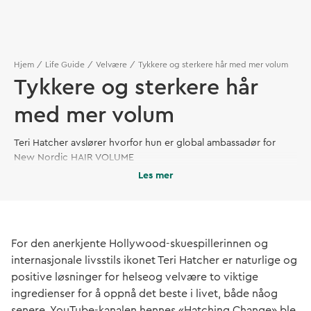
Hjem
Life Guide
Velvære
Tykkere og sterkere hår med mer volum
Tykkere og sterkere hår
med mer volum
Teri Hatcher avslører hvorfor hun er global ambassadør for
New Nordic HAIR VOLUME
Les mer
For den anerkjente Hollywood-skuespillerinnen og
internasjonale livsstils ikonet Teri Hatcher er naturlige og
positive løsninger for helseog velvære to viktige
ingredienser for å oppnå det beste i livet, både nåog
senere. YouTube-kanalen hennes «Hatching Change» ble