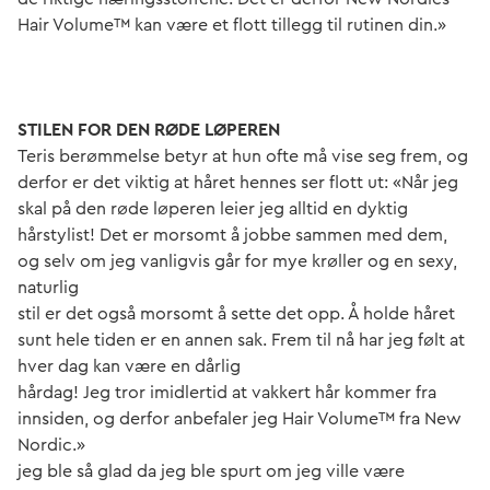
Hair Volume™ kan være et flott tillegg til rutinen din.»
STILEN FOR DEN RØDE LØPEREN
Teris berømmelse betyr at hun ofte må vise seg frem, og
derfor er det viktig at håret hennes ser flott ut: «Når jeg
skal på den røde løperen leier jeg alltid en dyktig
hårstylist! Det er morsomt å jobbe sammen med dem,
og selv om jeg vanligvis går for mye krøller og en sexy,
naturlig
stil er det også morsomt å sette det opp. Å holde håret
sunt hele tiden er en annen sak. Frem til nå har jeg følt at
hver dag kan være en dårlig
hårdag! Jeg tror imidlertid at vakkert hår kommer fra
innsiden, og derfor anbefaler jeg Hair Volume™ fra New
Nordic.»
jeg ble så glad da jeg ble spurt om jeg ville være