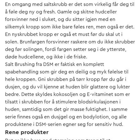
En omgang med saltskrubb er det som virkelig får deg til
å føle deg ny og fresh. Gamle og skitne hudceller
forsvinner ned i sluket, og du sitter igjen med en
silkemyk kropp som ikke bare føles ren, men også er det.
En nyskrubbet kropp er også et must før du skal ut i
solen. Brunfargen forsvinner raskere om du ikke skrubber
deg før solingen, fordi fargen setter seg i de ytterste,
døde hudcellene, og ikke i de friske.
Salt Brushing fra DSM er faktisk en komplett
spabehandling som gir deg en deilig og myk følelse til
hele kroppen. Gni skrubben på tørr kropp før du går i
dusjen, og du vil kjenne at huden blir glattere og lukter
bedre. Dette skyldes kokosoljen og E-vitaminet som er
tilsatt i skrubben for å stimulere blodsirkulasjonen i
huden, samtidig som det gir masse fuktighet. I samme
serie finnes også en dusjgel og en bodylotion, og alle
produktene i DSM-serien egner seg for sensitiv hud.
Rene produkter