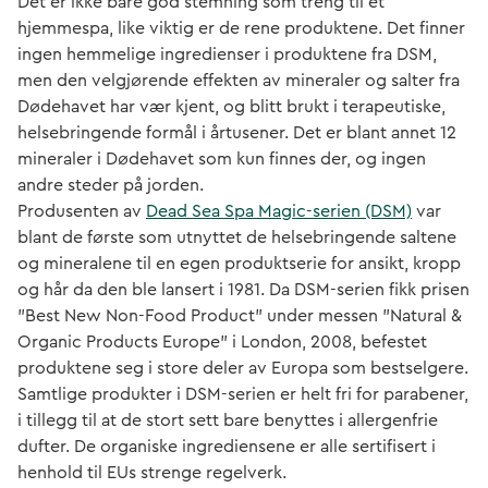
Det er ikke bare god stemning som treng til et
hjemmespa, like viktig er de rene produktene. Det finner
ingen hemmelige ingredienser i produktene fra DSM,
men den velgjørende effekten av mineraler og salter fra
Dødehavet har vær kjent, og blitt brukt i terapeutiske,
helsebringende formål i årtusener. Det er blant annet 12
mineraler i Dødehavet som kun finnes der, og ingen
andre steder på jorden.
Produsenten av
Dead Sea Spa Magic-serien (DSM)
var
blant de første som utnyttet de helsebringende saltene
og mineralene til en egen produktserie for ansikt, kropp
og hår da den ble lansert i 1981. Da DSM-serien fikk prisen
”Best New Non-Food Product” under messen ”Natural &
Organic Products Europe” i London, 2008, befestet
produktene seg i store deler av Europa som bestselgere.
Samtlige produkter i DSM-serien er helt fri for parabener,
i tillegg til at de stort sett bare benyttes i allergenfrie
dufter. De organiske ingrediensene er alle sertifisert i
henhold til EUs strenge regelverk.