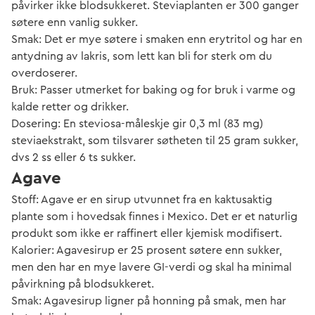
påvirker ikke blodsukkeret. Steviaplanten er 300 ganger
søtere enn vanlig sukker.
Smak: Det er mye søtere i smaken enn erytritol og har en
antydning av lakris, som lett kan bli for sterk om du
overdoserer.
Bruk: Passer utmerket for baking og for bruk i varme og
kalde retter og drikker.
Dosering: En steviosa-måleskje gir 0,3 ml (83 mg)
steviaekstrakt, som tilsvarer søtheten til 25 gram sukker,
dvs 2 ss eller 6 ts sukker.
Agave
Stoff: Agave er en sirup utvunnet fra en kaktusaktig
plante som i hovedsak finnes i Mexico. Det er et naturlig
produkt som ikke er raffinert eller kjemisk modifisert.
Kalorier: Agavesirup er 25 prosent søtere enn sukker,
men den har en mye lavere GI-verdi og skal ha minimal
påvirkning på blodsukkeret.
Smak: Agavesirup ligner på honning på smak, men har