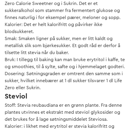
Zero Calorie Sweetner og i Sukrin. Det er et
sukkeralkohol som stammer fra fermentert glukose og
finnes naturlig i for eksempel pærer, meloner og sopp.
Kalorier: Det er helt kalorifritt og påvirker ikke
blodsukkeret.
Smak: Smaken ligner på sukker, men er litt kaldt og
metallisk slik som bjørkesukker. Et godt råd er derfor å
tilsette litt stevia når du baker.
Bruk: I tillegg til baking kan man bruke erytritol i kaffe, te
og smoothies, til å sylte, safte og i hjemmelaget godteri.
Dosering: Søtningsgraden er omtrent den samme som i
sukker, hvilket innebærer at 1 dl sukker tilsvarer 1 dl Life
Zero eller Sukrin.
Steviol
Stoff: Stevia reubaudiana er en grønn plante. Fra denne
plantes utvinnes et ekstrakt med steviol glykosider og
det brukes for å lage søtningsmiddelet Steviosa.
Kalorier: i likhet med erytritol er stevia kalorifritt og