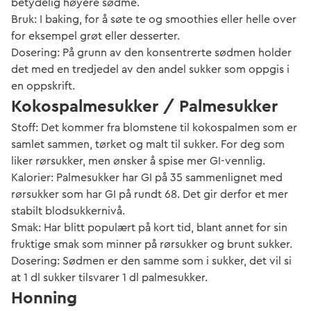
betydelig høyere sødme.
Bruk: I baking, for å søte te og smoothies eller helle over
for eksempel grøt eller desserter.
Dosering: På grunn av den konsentrerte sødmen holder
det med en tredjedel av den andel sukker som oppgis i
en oppskrift.
Kokospalmesukker / Palmesukker
Stoff: Det kommer fra blomstene til kokospalmen som er
samlet sammen, tørket og malt til sukker. For deg som
liker rørsukker, men ønsker å spise mer GI-vennlig.
Kalorier: Palmesukker har GI på 35 sammenlignet med
rørsukker som har GI på rundt 68. Det gir derfor et mer
stabilt blodsukkernivå.
Smak: Har blitt populært på kort tid, blant annet for sin
fruktige smak som minner på rørsukker og brunt sukker.
Dosering: Sødmen er den samme som i sukker, det vil si
at 1 dl sukker tilsvarer 1 dl palmesukker.
Honning