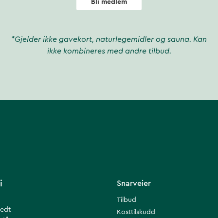
Bli medlem
*Gjelder ikke gavekort, naturlegemidler og sauna. Kan
ikke kombineres med andre tilbud.
i
Snarveier
Tilbud
redt
Kosttilskudd