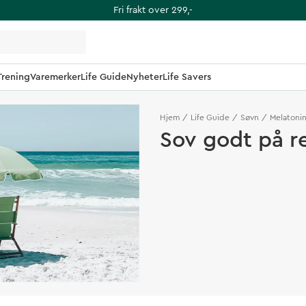
Fri frakt over 299,-
Trening
Varemerker
Life Guide
Nyheter
Life Savers
Hjem
Life Guide
Søvn
Melatonin
Sov godt på r