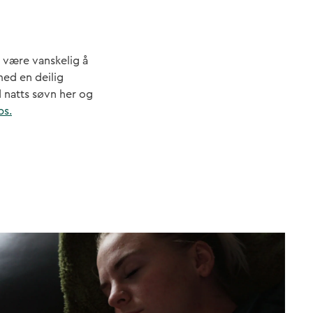
r være vanskelig å
med en deilig
d natts søvn her og
ps.