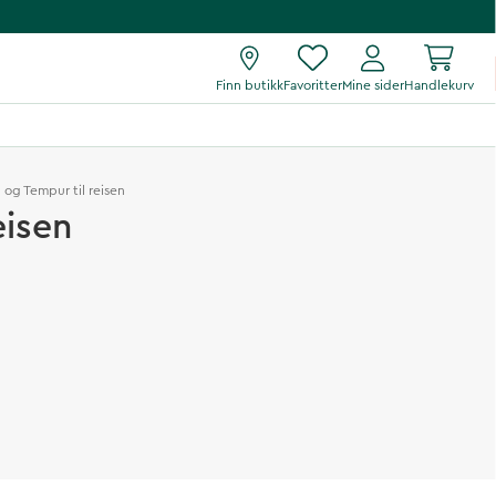
Finn butikk
Favoritter
Mine sider
Handlekurv
 og Tempur til reisen
eisen