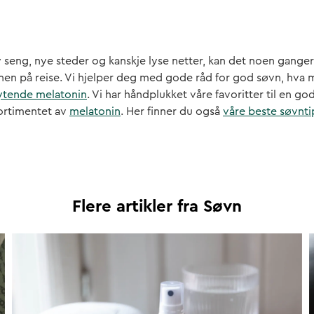
ny seng, nye steder og kanskje lyse netter, kan det noen gange
en på reise. Vi hjelper deg med gode råd for god søvn, hva 
lytende melatonin
. Vi har håndplukket våre favoritter til en go
sortimentet av
melatonin
. Her finner du også
våre beste søvnti
Flere artikler fra
Søvn