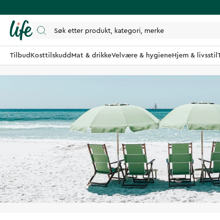
Tilbud
Kosttilskudd
Mat & drikke
Velvære & hygiene
Hjem & livsstil