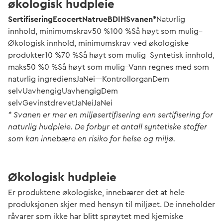
økologisk hudpleie
SertifiseringEcocertNatrueBDIHSvanen*
Naturlig
innhold, minimumskrav50 %100 %Så høyt som mulig–
Økologisk innhold, minimumskrav ved økologiske
produkter10 %70 %Så høyt som mulig–Syntetisk innhold,
maks50 %0 %Så høyt som mulig–Vann regnes med som
naturlig ingrediensJaNei––KontrollorganDem
selvUavhengigUavhengigDem
selvGevinstdrevetJaNeiJaNei
* Svanen er mer en miljøsertifisering enn sertifisering for
naturlig hudpleie. De forbyr et antall syntetiske stoffer
som kan innebære en risiko for helse og miljø.
Økologisk hudpleie
Er produktene økologiske, innebærer det at hele
produksjonen skjer med hensyn til miljøet. De inneholder
råvarer som ikke har blitt sprøytet med kjemiske