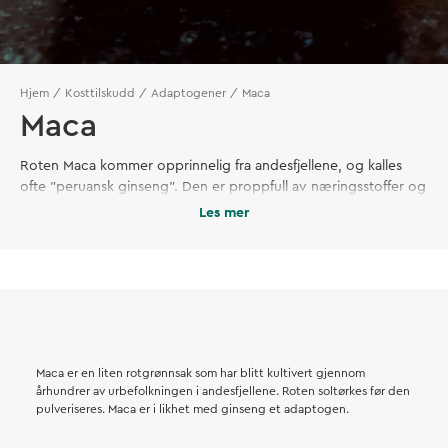
Hjem
Kosttilskudd
Adaptogener
Maca
Maca
Roten Maca kommer opprinnelig fra andesfjellene, og kalles
ofte "peruansk ginseng". Den er proppfull av næringsstoffer og
gir økt vitalitet. Prøv Maca som pulver, i kapsler, te eller som
Les mer
bar.
Maca er en liten rotgrønnsak som har blitt kultivert gjennom
århundrer av urbefolkningen i andesfjellene. Roten soltørkes før den
pulveriseres. Maca er i likhet med ginseng et adaptogen.