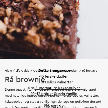
Dette trenger du:
Hjem
Life Guide
Oppskrifter
Desserter & godteri
Rå brownie
15
ferske dadler
Rå brownie
1,5 dl
Helios Valnøtter
6 ss
Supernature Kakaopulver
Denne oppskriften gir deg en sunn og deilig brownie laget
10-12
dråper Stevia Vanilje
med naturlige ingredienser. Med kun ferske dadler, valnøtter,
kakaopulver og stevia vanilje, kan du lage en guilt-free dessert
Slik gjør du:
som både metter og tilfredsstiller søtsuget. Alt du trenger å