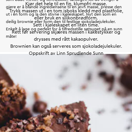
Kjør det hele til en fin, klumpfri masse.
gjøre er å blande ingrediensene til en jevn masse, presse den
Trykk massen ut i en tom isboks kledd med plastfolie,
ut i en form og la den stivne i kjøleskapet. Nyt den som en
eller bruk en silikonbrødform.
deilig brownie eller form den til festlige sjokoladejulekuler.
Sett i kjøleskapet en liten time.
Enkelt å lage og perfekt for å tilfredsstille søtsuget på en sunn
Rett før servering skjæres massen i kakestykker og
måte!
drysses med rått kakaopulver.
Brownien kan også serveres som sjokoladejulekuler.
Oppskrift av Linn Sprudlende Sunn