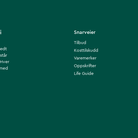
i
Snarveier
Tilbud
redt
Kosttilskudd
står
Varemerker
 Hver
Oppskrifter
 med
Life Guide