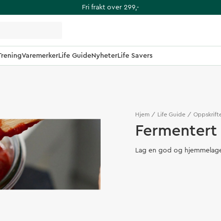
Fri frakt over 299,-
Trening
Varemerker
Life Guide
Nyheter
Life Savers
Hjem
Life Guide
Oppskrift
Fermentert
Lag en god og hjemmelage