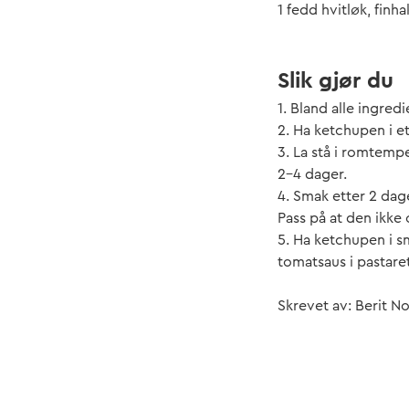
1 fedd hvitløk, finh
Slik gjør du
1. Bland alle ingred
2. Ha ketchupen i e
3. La stå i romtemp
2-4 dager.
4. Smak etter 2 dage
Pass på at den ikke
5. Ha ketchupen i s
tomatsaus i pastare
Skrevet av: Berit N