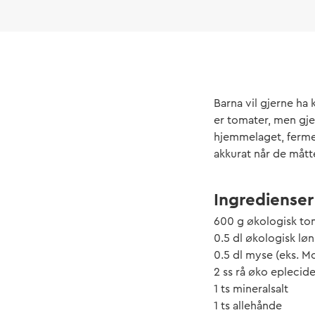
Barna vil gjerne ha
er tomater, men gjer
hjemmelaget, ferme
akkurat når de måtte
Ingredienser
600 g økologisk to
0.5 dl økologisk lø
0.5 dl myse (eks. Mo
2 ss rå øko eplecid
1 ts mineralsalt
1 ts allehånde