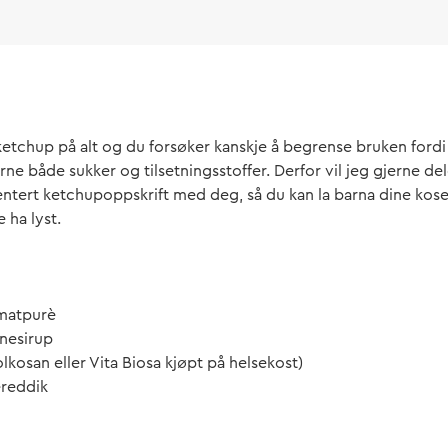
 ketchup på alt og du forsøker kanskje å begrense bruken ford
ne både sukker og tilsetningsstoffer. Derfor vil jeg gjerne de
ntert ketchupoppskrift med deg, så du kan la barna dine ko
 ha lyst.
matpurè
nnesirup
lkosan eller Vita Biosa kjøpt på helsekost)
ereddik