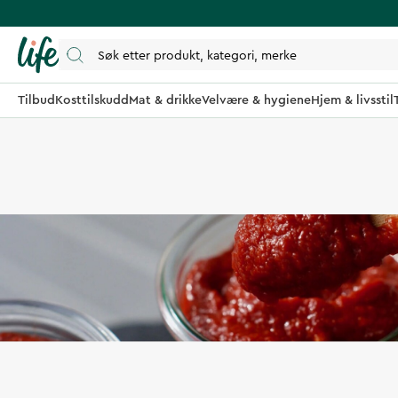
Tilbud
Kosttilskudd
Mat & drikke
Velvære & hygiene
Hjem & livsstil