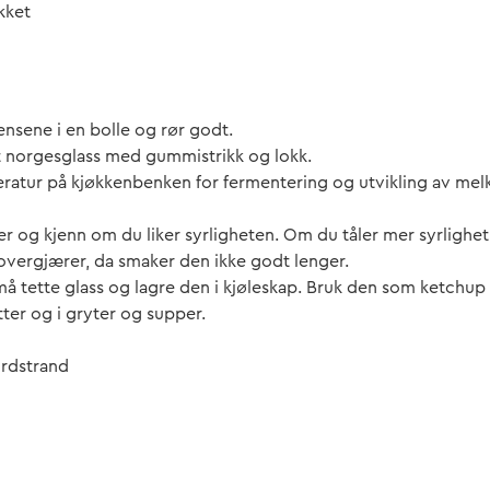
akket
iensene i en bolle og rør godt.
t norgesglass med gummistrikk og lokk.
eratur på kjøkkenbenken for fermentering og utvikling av melk
r og kjenn om du liker syrligheten. Om du tåler mer syrlighet la 
 overgjærer, da smaker den ikke godt lenger.
må tette glass og lagre den i kjøleskap. Bruk den som ketchu
tter og i gryter og supper.
ordstrand