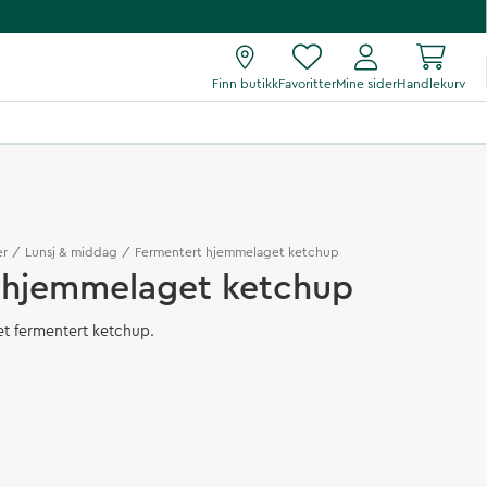
Finn butikk
Favoritter
Mine sider
Handlekurv
er
Lunsj & middag
Fermentert hjemmelaget ketchup
 hjemmelaget ketchup
t fermentert ketchup.