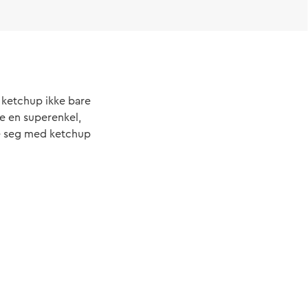
i ketchup ikke bare
le en superenkel,
se seg med ketchup