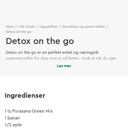
Hjem
Life Guide
Oppskrifter
Smoothies og annen drikke
Detox on the go
Detox on the go
Detox on the go er en perfekt enkel og næringsrik
supersmoothie for deg som er på farten. Husk at når du gjør
det enkelt for kroppen vil det også bli enklere for den å ta opp
Les mer
næringsstoffer og kvitte seg med avfallsstoffer.
Ingredienser
1 ts Purasana Green Mix
1 banan
1/2 eple