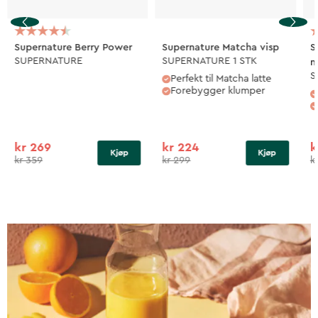
Supernature Berry Power
Supernature Matcha visp
S
SUPERNATURE
SUPERNATURE 1 STK
m
S
Perfekt til Matcha latte
Forebygger klumper
kr 269
kr 224
k
Kjøp
Kjøp
kr 359
kr 299
k