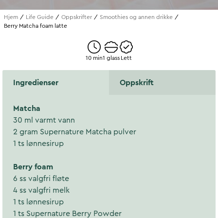
Hjem
Life Guide
Oppskrifter
Smoothies og annen drikke
Berry Matcha foam latte
10 min
1 glass
Lett
Ingredienser
Oppskrift
Matcha
30 ml varmt vann
2 gram Supernature Matcha pulver
1 ts lønnesirup
Berry foam
6 ss valgfri fløte
4 ss valgfri melk
1 ts lønnesirup
1 ts Supernature Berry Powder