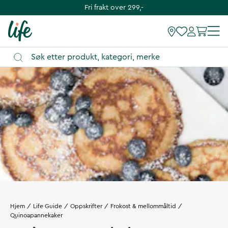
Fri frakt over 299,-
Hjem
Life Guide
Oppskrifter
Frokost & mellommåltid
Quinoapannekaker