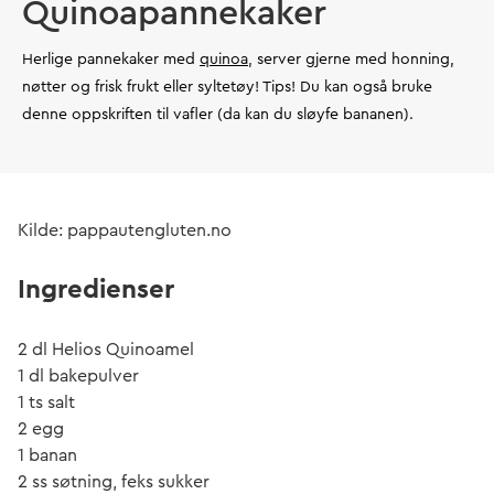
Quinoapannekaker
Herlige pannekaker med
quinoa
, server gjerne med honning,
nøtter og frisk frukt eller syltetøy! Tips! Du kan også bruke
denne oppskriften til vafler (da kan du sløyfe bananen).
Kilde: pappautengluten.no
Ingredienser
2 dl Helios Quinoamel
1 dl bakepulver
1 ts salt
2 egg
1 banan
2 ss søtning, feks sukker