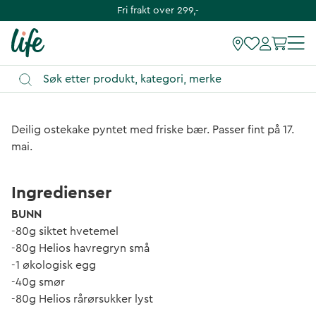
Fri frakt over 299,-
Deilig ostekake pyntet med friske bær. Passer fint på 17.
mai.
Ingredienser
BUNN
-80g siktet hvetemel
-80g Helios havregryn små
-1 økologisk egg
-40g smør
-80g Helios rårørsukker lyst