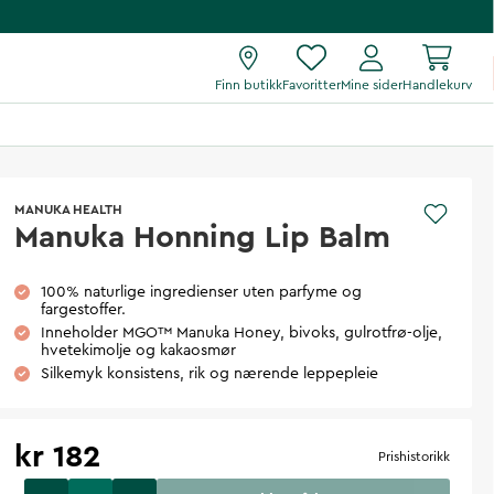
Finn butikk
Favoritter
Mine sider
Handlekurv
MANUKA HEALTH
Manuka Honning Lip Balm
100% naturlige ingredienser uten parfyme og
fargestoffer.
Inneholder MGO™ Manuka Honey, bivoks, gulrotfrø-olje,
hvetekimolje og kakaosmør
Silkemyk konsistens, rik og nærende leppepleie
kr 182
Prishistorikk