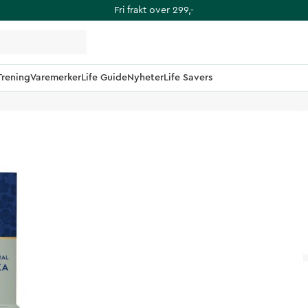
Fri frakt over 299,-
Trening
Varemerker
Life Guide
Nyheter
Life Savers