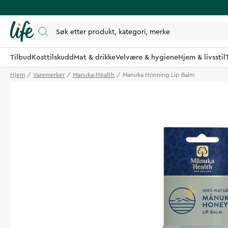
Tilbud
Kosttilskudd
Mat & drikke
Velvære & hygiene
Hjem & livsstil
Hjem
Varemerker
Manuka-Health
Manuka Honning Lip Balm