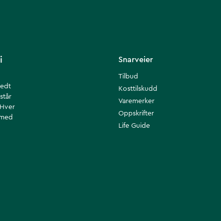
i
Snarveier
Tilbud
redt
Kosttilskudd
står
Varemerker
 Hver
Oppskrifter
 med
Life Guide