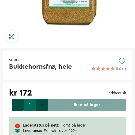
500G
Bukkehornsfrø, hele
5.0
(
1
)
kr 172
Prishistorikk
Ikke på lager
Lagerstatus på nett
Tomt på lager
Leveranse
Fri frakt over 299,-