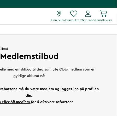
Finn butikk
Favoritter
Mine sider
Handlekurv
tilbud
Medlemstilbud
tuelle medlemstilbud til deg som Life Club-medlem som er
gyldige akkurat nå!
srabattene må du være medlem og logget inn på profilen
din.
 eller bli medlem
for å aktivere rabatten!