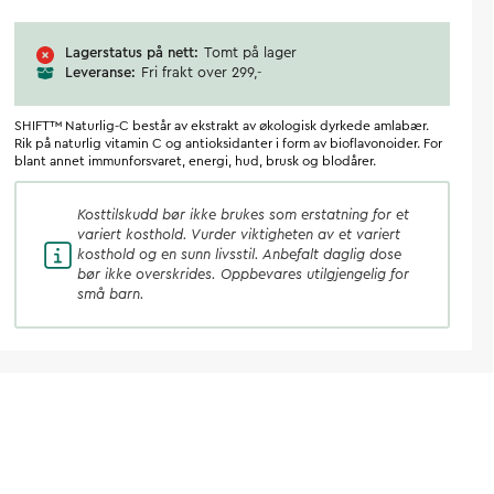
Lagerstatus på nett
Tomt på lager
Leveranse
Fri frakt over 299,-
SHIFT™ Naturlig-C består av ekstrakt av økologisk dyrkede amlabær.
Rik på naturlig vitamin C og antioksidanter i form av bioflavonoider. For
blant annet immunforsvaret, energi, hud, brusk og blodårer.
Kosttilskudd
bør ikke brukes som erstatning for et
variert kosthold. Vurder viktigheten av et variert
kosthold og en sunn livsstil. Anbefalt daglig dose
bør ikke overskrides. Oppbevares utilgjengelig for
små barn.