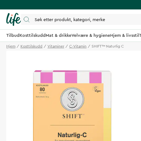
Tilbud
Kosttilskudd
Mat & drikke
Velvære & hygiene
Hjem & livsstil
Hjem
Kosttilskudd
Vitaminer
C-Vitamin
SHIFT™ Naturlig C