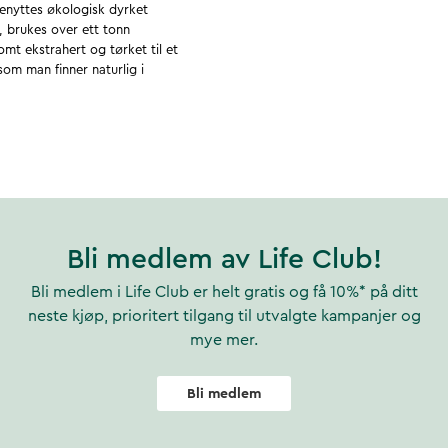
enyttes økologisk dyrket
, brukes over ett tonn
mt ekstrahert og tørket til et
om man finner naturlig i
er og ulike polyfenoler. Da
dyrkingen, blir dette en
re dette viktige vitaminet via
ets normale funksjon, og
ing. Det kan derfor være
Bli medlem av Life Club!
om høst og vinter.
Bli medlem i Life Club er helt gratis og få 10%* på ditt
ergiomsetning i kroppen vår. I
neste kjøp, prioritert tilgang til utvalgte kampanjer og
odkarenes, knoklenes,
mye mer.
et økt opptak av jern.
personer med et lavt inntak av
Bli medlem