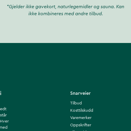
*Gjelder ikke gavekort, naturlegemidler og sauna. Kan
ikke kombineres med andre tilbud.
i
Snarveier
Tilbud
redt
Kosttilskudd
står
Varemerker
 Hver
Oppskrifter
 med