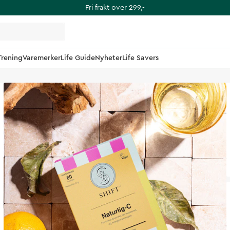
Fri frakt over 299,-
Trening
Varemerker
Life Guide
Nyheter
Life Savers