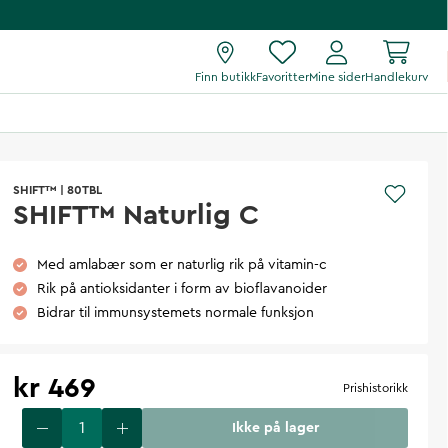
Finn butikk
Favoritter
Mine sider
Handlekurv
SHIFT™
|
80TBL
SHIFT™ Naturlig C
Med amlabær som er naturlig rik på vitamin-c
Rik på antioksidanter i form av bioflavanoider
Bidrar til immunsystemets normale funksjon
kr 469
Prishistorikk
Ikke på lager