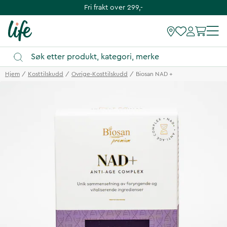
Fri frakt over 299,-
Hjem
Kosttilskudd
Ovrige-Kosttilskudd
Biosan NAD +