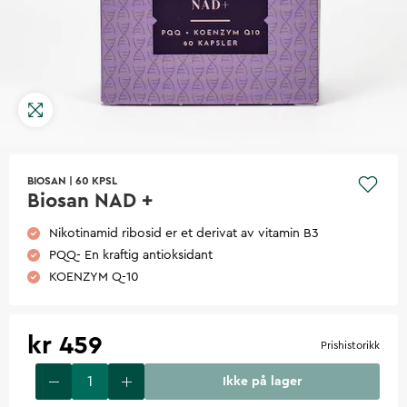
BIOSAN
|
60 KPSL
Biosan NAD +
Nikotinamid ribosid er et derivat av vitamin B3
PQQ- En kraftig antioksidant
KOENZYM Q-10
kr 459
Prishistorikk
Ikke på lager