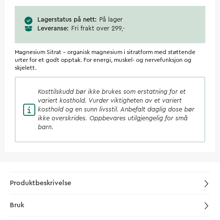
Lagerstatus på nett
På lager
Leveranse
Fri frakt over 299,-
Magnesium Sitrat - organisk magnesium i sitratform med støttende
urter for et godt opptak. For energi, muskel- og nervefunksjon og
skjelett.
Kosttilskudd
bør ikke brukes som erstatning for et
variert kosthold. Vurder viktigheten av et variert
kosthold og en sunn livsstil. Anbefalt daglig dose bør
ikke overskrides. Oppbevares utilgjengelig for små
barn.
Produktbeskrivelse
Bruk