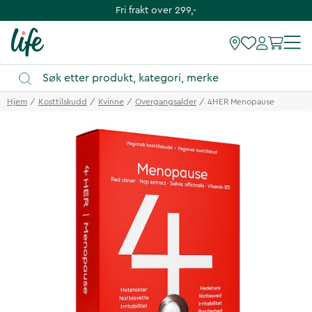
Fri frakt over 299,-
Hjem
Kosttilskudd
Kvinne
Overgangsalder
4HER Menopause